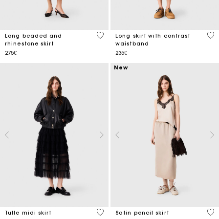
4.1 out of 5 Customer Rating
5 o
Long beaded and
Long skirt with contrast
rhinestone skirt
waistband
275€
235€
New
4.7 out of 5 Customer Rating
3.4
Tulle midi skirt
Satin pencil skirt