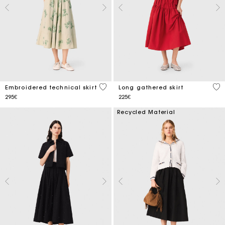
3.1 out of 5 Customer Rating
5 o
Embroidered technical skirt
Long gathered skirt
295€
225€
Recycled Material