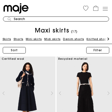
Search
Maxi skirts
(17)
Skirts
Shorts
Mini skirts
Midi skirts
Denim shorts
Knitted shorts
Sort
Filter
Certified wool
Recycled material