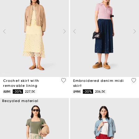
5 out of 5 Customer Rating
3.4
Crochet skirt with
Embroidered denim midi
removable lining
skirt
Price reduced from
to
Price reduced from
to
325€
-30%
227,5€
295€
-30%
206,5€
Recycled material